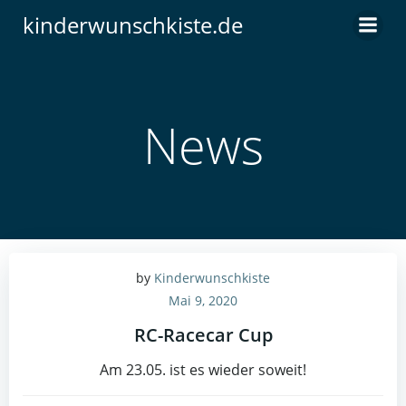
Zum
kinderwunschkiste.de
Inhalt
springen
News
by
Kinderwunschkiste
Mai 9, 2020
RC-Racecar Cup
Am 23.05. ist es wieder soweit!